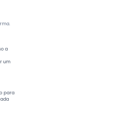
orma.
so a
ir um
to para
Cada