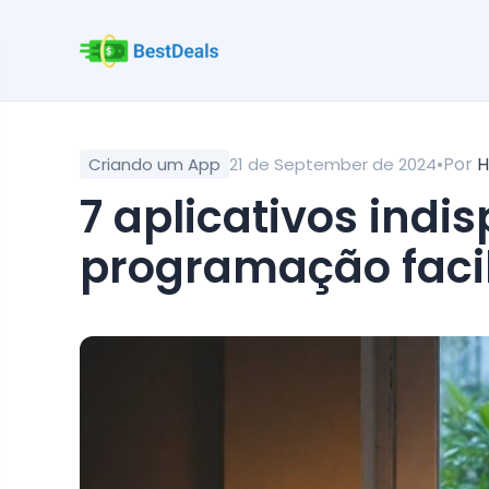
•
Por
H
Criando um App
21 de September de 2024
7 aplicativos indispensáveis para aprender
programação faci