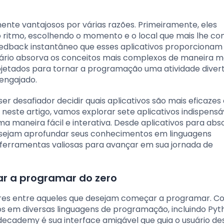
ente vantajosos por várias razões. Primeiramente, eles
o ritmo, escolhendo o momento e o local que mais lhe c
o feedback instantâneo que esses aplicativos proporcion
uário absorva os conceitos mais complexos de maneira m
rojetados para tornar a programação uma atividade diver
 engajado.
r desafiador decidir quais aplicativos são mais eficazes
 neste artigo, vamos explorar sete aplicativos indispensá
 maneira fácil e interativa. Desde aplicativos para abs
desejam aprofundar seus conhecimentos em linguagens
ferramentas valiosas para avançar em sua jornada de
 a programar do zero
res entre aqueles que desejam começar a programar. 
 em diversas linguagens de programação, incluindo Pyt
decademy é sua interface amigável que guia o usuário de