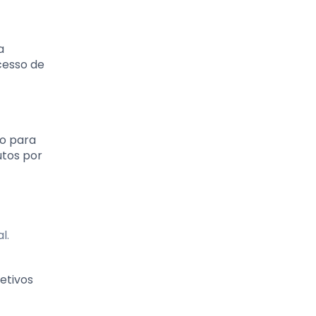
a
cesso de
do para
tos por
l.
etivos