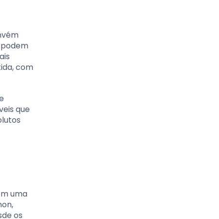
onvém
am podem
ais
tida, com
 e
veis que
olutos
Com uma
hon,
sde os