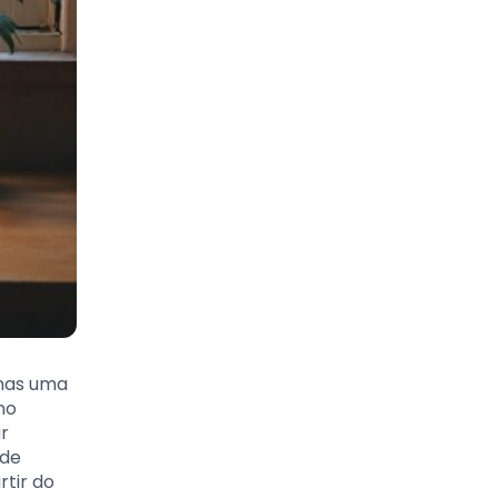
enas uma
no
r
 de
rtir do