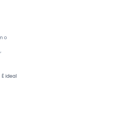
m o
,
 É ideal