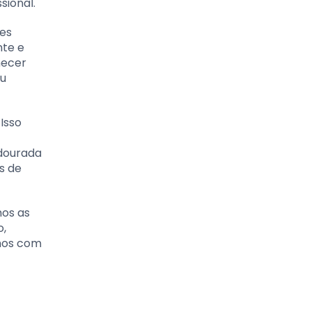
sional.
ões
nte e
necer
eu
Isso
 dourada
s de
mos as
o,
ímos com