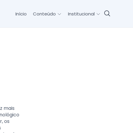
Início
Conteúdo
Institucional
z mais
cnológico
r, os
s