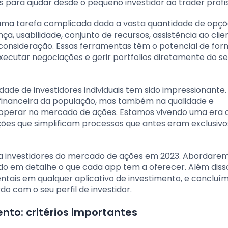
para ajudar desde o pequeno investidor ao trader profis
 uma tarefa complicada dada a vasta quantidade de opç
a, usabilidade, conjunto de recursos, assistência ao clie
consideração. Essas ferramentas têm o potencial de for
xecutar negociações e gerir portfolios diretamente do s
dade de investidores individuais tem sido impressionante. 
financeira da população, mas também na qualidade e
 operar no mercado de ações. Estamos vivendo uma era
ções que simplificam processos que antes eram exclusivo
ara investidores do mercado de ações em 2023. Abordare
ndo em detalhe o que cada app tem a oferecer. Além diss
ntais em qualquer aplicativo de investimento, e conclu
do com o seu perfil de investidor.
to: critérios importantes