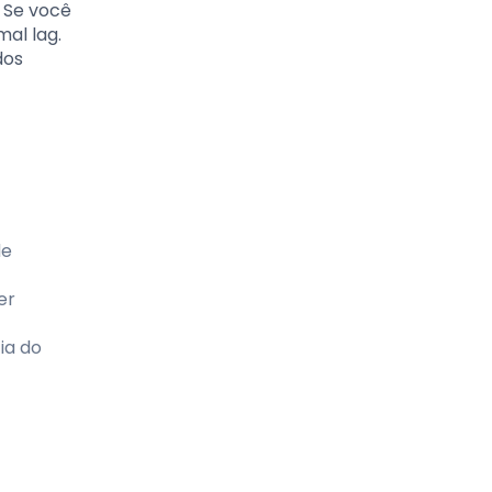
 Se você
al lag.
dos
de
er
ia do