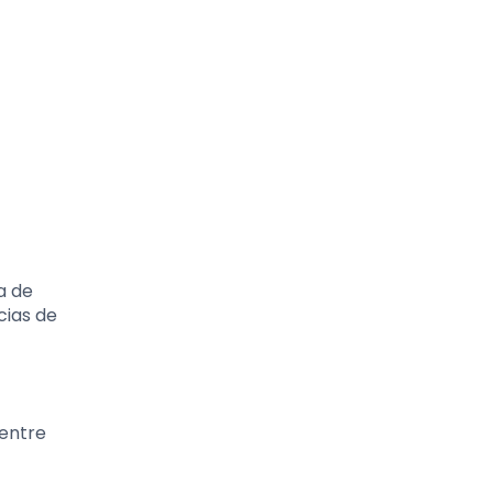
a de
cias de
 entre