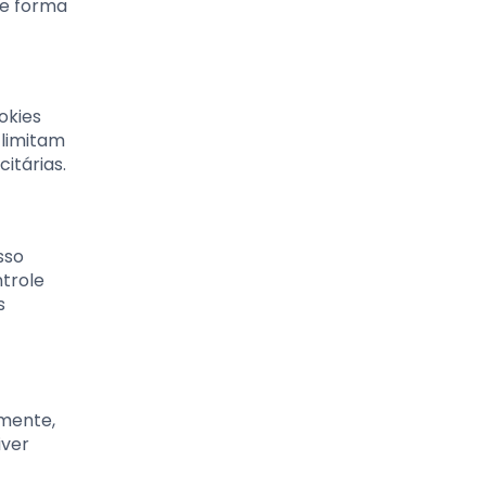
de forma
okies
 limitam
itárias.
sso
ntrole
s
amente,
iver