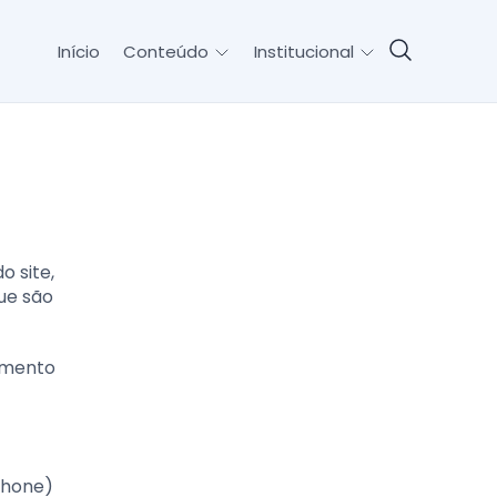
Início
Conteúdo
Institucional
o site,
que são
umento
phone)