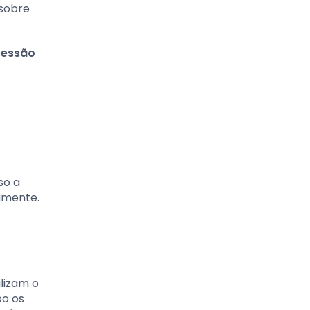
 sobre
sessão
so a
amente.
lizam o
po os