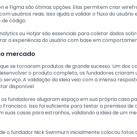
n e Figma são ótimas opções. Elas permitem criar wiref
m usuários reais. Isso ajuda a validar o fluxo do usuário 
 de código.
alytics ou Hotjar são essenciais para coletar dados sobr
lhorar a experiência do usuário com base em comportamen
no mercado
 que se tornaram produtos de grande sucesso. Um dos c
esenvolver o produto completo, os fundadores criaram 
o serviço. A validação da ideia veio com a imensa respost
tar disponível.
e, os fundadores alugaram espaço em sua própria casa p
rancisco. Isso foi suficiente para testar a premissa de 
m suas casas para estranhos, validando a ideia de um m
 fundador Nick Swinmurn inicialmente colocou fotos 