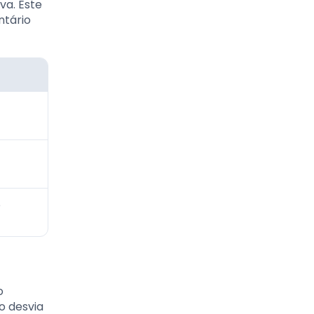
va. Este
ntário
e
o
o desvia