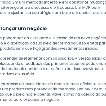
ar risco. Em um mercado incerto e em constante mudança
 diferença entre o sucesso e o fracasso. Um MVP bem
des e ajustar sua estratégia com base em dados reais c
e lançar um negócio
e podem ser cruciais para o sucesso de um novo negócio
 a aceitação da sua ideia de forma ágil. Isso é vital pa
roduto sem que haja grandes investimentos iniciais.
 aprender diretamente com os usuários. A versão inicial 
do, onde o feedback dos primeiros usuários pode orien
o de feedback contínuo é a essência do desenvolvimento á
tativas do usuário.
 interesse de investidores de maneira mais eficiente. Inv
e um produto tem potencial de mercado. Um MVP bem-
o que a ideia não é apenas viável como há adesão do pú
amento para expandir o negócio.