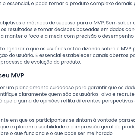
nas o essencial, e pode tornar o produto complexo demais
objetivos e métricas de sucesso para o MVP. Sem saber 
ar os resultados e tomar decisões baseadas em dados con
da a manter o foco e a medir com precisão o desempenho
te. Ignorar o que os usuários estão dizendo sobre o MVP
ação do usuário. É essencial estabelecer canais abertos p
o processo de evolução do produto.
 seu MVP
uer um planejamento cuidadoso para garantir que os dad
dentifique claramente quem são os usuários-alvo e recrut
rá que a gama de opiniões reflita diferentes perspectivas
ente em que os participantes se sintam à vontade para 
 que explorem a usabilidade e a impressão geral do produ
obre o que funciona e o que pode ser melhorado.