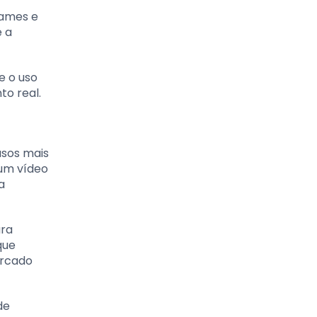
rames e
e a
e o uso
to real.
asos mais
um vídeo
a
ara
que
ercado
de