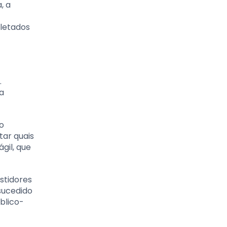
, a
oletados
.
ra
do
tar quais
gil, que
estidores
sucedido
blico-