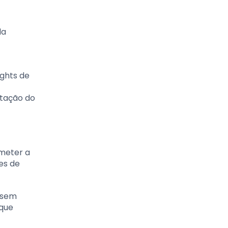
la
ights de
itação do
meter a
es de
 sem
 que