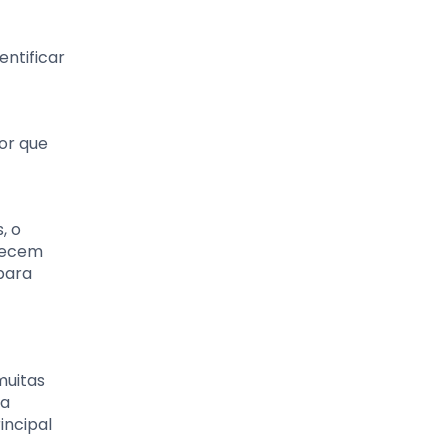
entificar
por que
, o
erecem
para
muitas
ma
incipal