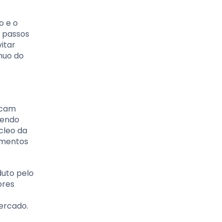
o e o
s passos
itar
nuo do
scam
tendo
cleo da
timentos
duto pelo
ores
ercado.