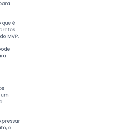
 para
o que é
cretos.
 do MVP.
 pode
ara
os
e um
 e
expressar
to, e