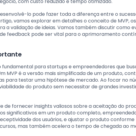
egócio, com custo reduzido e tempo otimizado.
senvolvê-lo pode fazer toda a diferença entre o sucess
tigo, vamos explorar em detalhes o conceito de MVP, o
para a validação de ideias. Vamos também discutir como ev
de feedback pode ser vital para o aprimoramento contí
ortante
ito fundamental para startups e empreendedores que bu
e. Um MVP é a versão mais simplificada de um produto, con
ias para testar uma hipótese de mercado. Ao focar no nú
 viabilidade do produto sem necessitar de grandes inves
 de fornecer insights valiosos sobre a aceitação do pro
rsos significativos em um produto completo, empreended
receptividade dos usuários, e ajustar o produto conforme
recursos, mas também acelera o tempo de chegada ao m