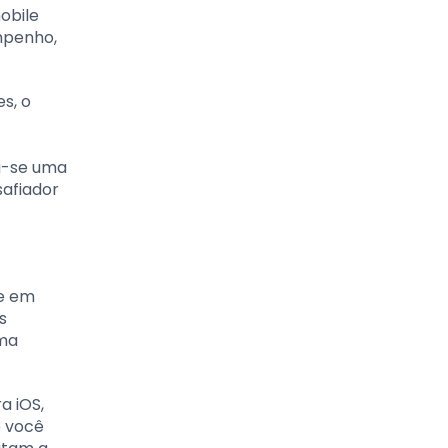
obile
mpenho,
s, o
ou-se uma
safiador
te em
s
rma
a iOS,
e você