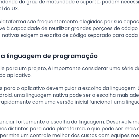
endendo do grau de maturidade e suporte, podem necessi
l de UX.
iplataforma são frequentemente elogiadas por sua capa
eve à capacidade de reutilizar grandes porções de códig
s nativas exigem a escrita de código separado para cada
uma linguagem de programação
 para um projeto, é importante considerar uma série d
do aplicativo.
as para o aplicativo devem guiar a escolha da linguagem. 
roid, uma linguagem nativa pode ser a escolha mais ad
 rapidamente com uma versão inicial funcional, uma ling
luenciar fortemente a escolha da linguagem. Desenvolvim
es distintos para cada plataforma, o que pode ser mais 
 permite um controle melhor dos custos com equipes me