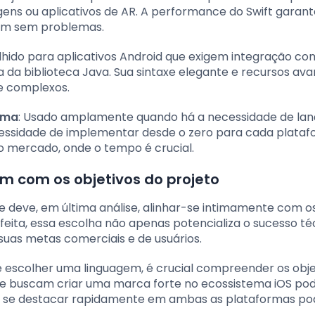
s ou aplicativos de AR. A performance do Swift garant
em sem problemas.
lhido para aplicativos Android que exigem integração co
a da biblioteca Java. Sua sintaxe elegante e recursos av
 e complexos.
rma
: Usado amplamente quando há a necessidade de la
cessidade de implementar desde o zero para cada plataf
s no mercado, onde o tempo é crucial.
m com os objetivos do projeto
 deve, em última análise, alinhar-se intimamente com o
feita, essa escolha não apenas potencializa o sucesso té
suas metas comerciais e de usuários.
e escolher uma linguagem, é crucial compreender os obje
ue buscam criar uma marca forte no ecossistema iOS p
rem se destacar rapidamente em ambas as plataformas p