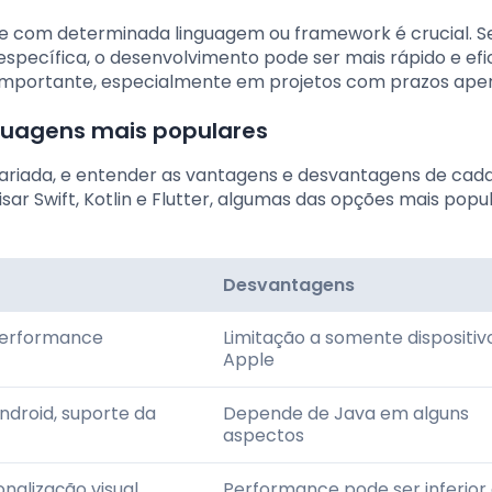
ipe com determinada linguagem ou framework é crucial. S
pecífica, o desenvolvimento pode ser mais rápido e efic
importante, especialmente em projetos com prazos aper
guagens mais populares
variada, e entender as vantagens e desvantagens de cad
ar Swift, Kotlin e Flutter, algumas das opções mais popu
Desvantagens
 performance
Limitação a somente dispositiv
Apple
ndroid, suporte da
Depende de Java em alguns
aspectos
onalização visual
Performance pode ser inferior