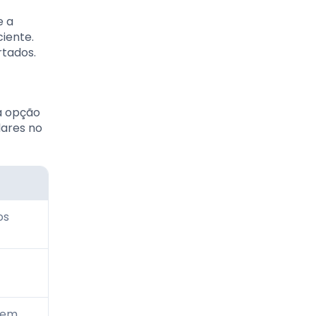
e a
iente.
tados.
a opção
lares no
os
 em