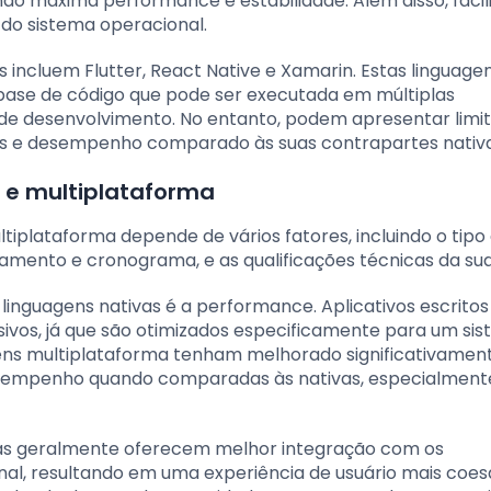
tindo máxima performance e estabilidade. Além disso, faci
do sistema operacional.
 incluem Flutter, React Native e Xamarin. Estas linguage
ase de código que pode ser executada em múltiplas
de desenvolvimento. No entanto, podem apresentar limi
as e desempenho comparado às suas contrapartes nativa
s e multiplataforma
iplataforma depende de vários fatores, incluindo o tipo
çamento e cronograma, e as qualificações técnicas da sua
linguagens nativas é a performance. Aplicativos escritos
sivos, já que são otimizados especificamente para um si
gens multiplataforma tenham melhorado significativament
esempenho quando comparadas às nativas, especialmen
vas geralmente oferecem melhor integração com os
al, resultando em uma experiência de usuário mais coes