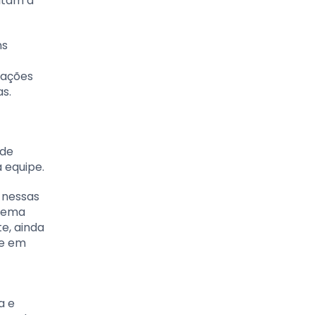
litam a
ns
tações
s.
 de
 equipe.
 nessas
stema
e, ainda
te em
a e