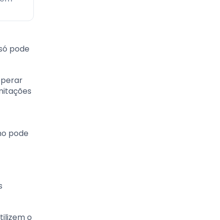
 só pode
operar
mitações
nho pode
s
tilizem o