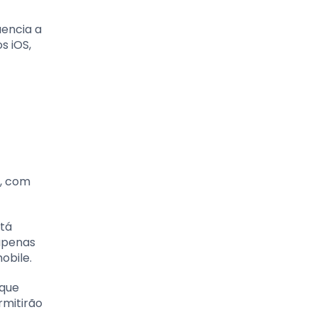
uencia a
s iOS,
r, com
stá
 apenas
obile.
 que
rmitirão