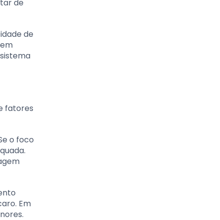
tar de
cidade de
o em
 sistema
e fatores
Se o foco
equada.
uagem
ento
caro. Em
nores.