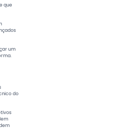
e que
m
ançados
nçar um
orma.
s
cnico do
tivos
odem
odem