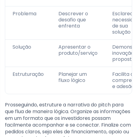
Problema
Descrever o
Esclarece
desafio que
necessida
enfrenta
de sua
solução
Solução
Apresentar o
Demonstr
produto/serviço
inovação
proposta
Estruturação
Planejar um
Facilita a
fluxo lógico
compree
e adesão
Prosseguindo, estruture a narrativa do pitch para
que flua de maneira lógica. Organize as informações
em um formato que os investidores possam
facilmente acompanhar e se conectar. Finalize com
pedidos claros, seja eles de financiamento, apoio ou