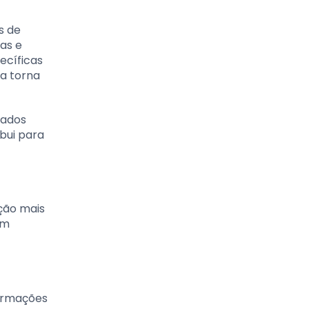
s de
sas e
ecíficas
a torna
dados
bui para
ção mais
em
formações