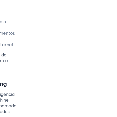
ra o
cumentos
ternet.
s do
ra o
ing
ligência
hine
 chamado
redes