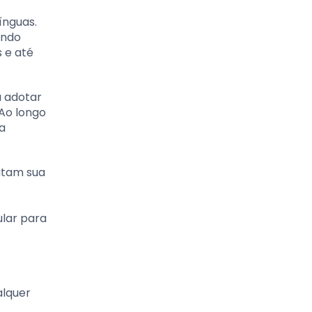
ínguas.
endo
 e até
a adotar
 Ao longo
a
itam sua
ular para
alquer