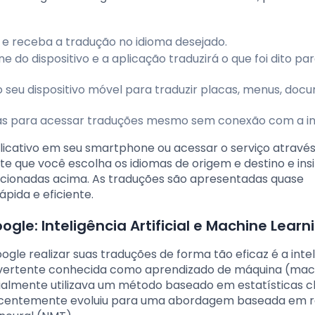
to e receba a tradução no idioma desejado.
ne do dispositivo e a aplicação traduzirá o que foi dito pa
do seu dispositivo móvel para traduzir placas, menus, do
mas para acessar traduções mesmo sem conexão com a in
aplicativo em seu smartphone ou acessar o serviço atravé
ite que você escolha os idiomas de origem e destino e insi
encionadas acima. As traduções são apresentadas quase
pida e eficiente.
gle: Inteligência Artificial e Machine Learn
gle realizar suas traduções de forma tão eficaz é a inte
ma vertente conhecida como aprendizado de máquina (mac
icialmente utilizava um método baseado em estatísticas
recentemente evoluiu para uma abordagem baseada em 