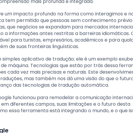
ompreensão mais profunda e integrada.
ve um impacto profundo na forma como interagimos e n
ta tem permitido que pessoas sem conhecimento prévio
as, que negócios se expandam para mercados internacion
a informações antes restritas a barreiras idiomáticas. 
ável para turistas, empresários, acadêmicos e para qual
 de suas fronteiras linguísticas.
 simples aplicativo de tradução; ele é um exemplo exub
do de máquina. Tecnologias que estão por trás dessa ferr
s cada vez mais precisas e naturais. Este desenvolvime
traduções, mas também nos dá uma visão do que o futur
anço das tecnologias de tradução automática.
oogle funcionou para remodelar a comunicação internaci
o em diferentes campos, suas limitações e o futuro desta
mo essa ferramenta está integrando o mundo, e o que is
gle