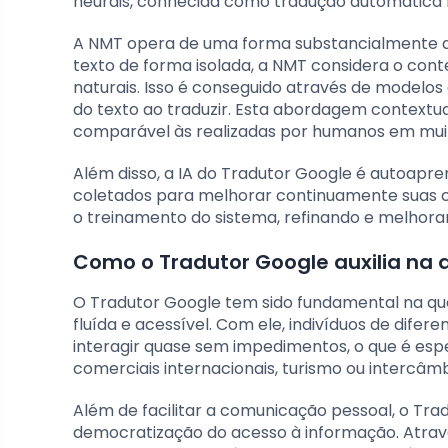
neurais, conhecida como tradução automática 
A NMT opera de uma forma substancialmente di
texto de forma isolada, a NMT considera o cont
naturais. Isso é conseguido através de modelos
do texto ao traduzir. Esta abordagem contextu
comparável às realizadas por humanos em mui
Além disso, a IA do Tradutor Google é autoaprend
coletados para melhorar continuamente suas c
o treinamento do sistema, refinando e melhora
Como o Tradutor Google auxilia na q
O Tradutor Google tem sido fundamental na que
fluída e acessível. Com ele, indivíduos de dife
interagir quase sem impedimentos, o que é e
comerciais internacionais, turismo ou intercâmb
Além de facilitar a comunicação pessoal, o T
democratização do acesso à informação. Atrav