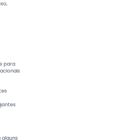
so,
le para
acionais
tes
ajantes
a alguns