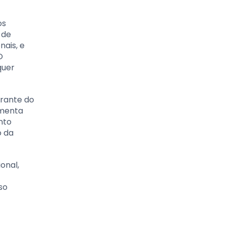
os
 de
ais, e
O
quer
erante do
amenta
nto
o da
onal,
so