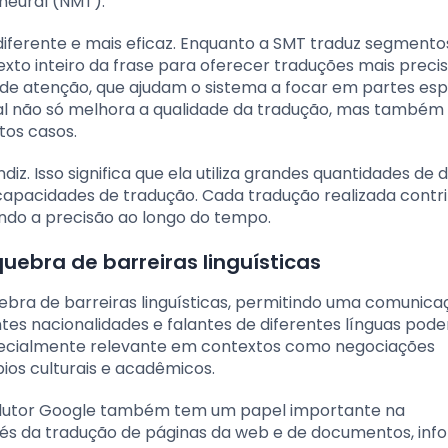
neural (NMT).
ferente e mais eficaz. Enquanto a SMT traduz segmento
exto inteiro da frase para oferecer traduções mais preci
 de atenção, que ajudam o sistema a focar em partes esp
al não só melhora a qualidade da tradução, mas também 
tos casos.
iz. Isso significa que ela utiliza grandes quantidades de 
apacidades de tradução. Cada tradução realizada contri
ndo a precisão ao longo do tempo.
uebra de barreiras linguísticas
bra de barreiras linguísticas, permitindo uma comunica
rentes nacionalidades e falantes de diferentes línguas pod
specialmente relevante em contextos como negociações
ios culturais e acadêmicos.
radutor Google também tem um papel importante na
és da tradução de páginas da web e de documentos, in