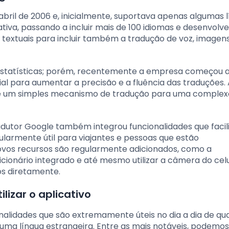
bril de 2006 e, inicialmente, suportava apenas algumas l
cativa, passando a incluir mais de 100 idiomas e desenvolv
extuais para incluir também a tradução de voz, imagens
estatísticas; porém, recentemente a empresa começou 
icial para aumentar a precisão e a fluência das traduções.
de um simples mecanismo de tradução para uma complex
adutor Google também integrou funcionalidades que facil
cularmente útil para viajantes e pessoas que estão
vos recursos são regularmente adicionados, como a
icionário integrado e até mesmo utilizar a câmera do cel
os diretamente.
lizar o aplicativo
nalidades que são extremamente úteis no dia a dia de qu
uma língua estrangeira. Entre as mais notáveis, podemos