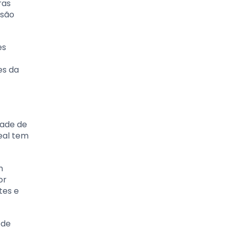
ras
usão
es
es da
dade de
eal tem
m
or
tes e
 de