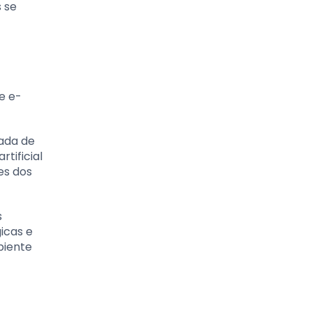
 se
e e-
mada de
tificial
es dos
s
icas e
biente