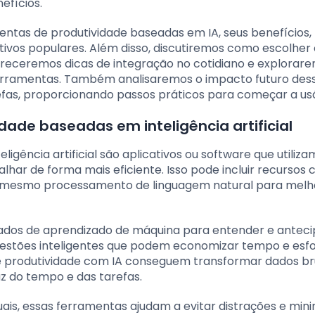
efícios.
entas de produtividade baseadas em IA, seus benefícios,
ativos populares. Além disso, discutiremos como escolher
fereceremos dicas de integração no cotidiano e explorar
 ferramentas. Também analisaremos o impacto futuro des
fas, proporcionando passos práticos para começar a usá
ade baseadas em inteligência artificial
gência artificial são aplicativos ou software que utiliza
balhar de forma mais eficiente. Isso pode incluir recursos
é mesmo processamento de linguagem natural para melh
çados de aprendizado de máquina para entender e anteci
gestões inteligentes que podem economizar tempo e esfo
 de produtividade com IA conseguem transformar dados b
az do tempo e das tarefas.
ais, essas ferramentas ajudam a evitar distrações e min