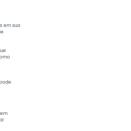
as em sua
ue
que
 como
 pode
stem
al