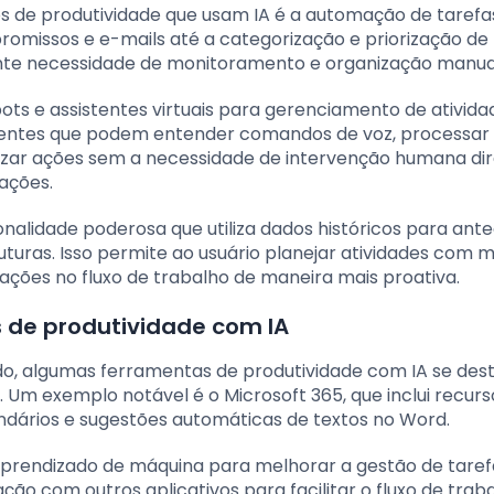
s de produtividade que usam IA é a automação de tarefas
omissos e e-mails até a categorização e priorização de 
ante necessidade de monitoramento e organização manua
ots e assistentes virtuais para gerenciamento de ativida
istentes que podem entender comandos de voz, processar
lizar ações sem a necessidade de intervenção humana dir
ações.
onalidade poderosa que utiliza dados históricos para ant
ras. Isso permite ao usuário planejar atividades com m
ações no fluxo de trabalho de maneira mais proativa.
 de produtividade com IA
ado, algumas ferramentas de produtividade com IA se de
 Um exemplo notável é o Microsoft 365, que inclui recurs
ndários e sugestões automáticas de textos no Word.
za aprendizado de máquina para melhorar a gestão de tare
o com outros aplicativos para facilitar o fluxo de traba