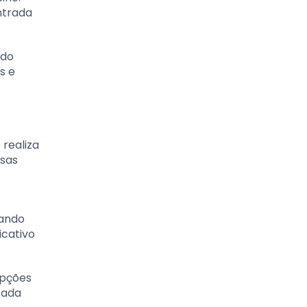
ntrada
 do
s e
 realiza
ssas
zando
icativo
opções
cada