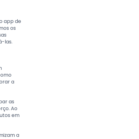
 o app de
emos os
sas
-las.
m
 como
orar a
par as
rço. Ao
rutos em
imizam a