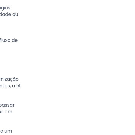
gias.
idade ou
fluxo de
anização
tes, a IA
passar
ar em
ndo um