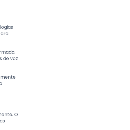
logias
para
ormada,
s de voz
elmente
a
mente. O
uas