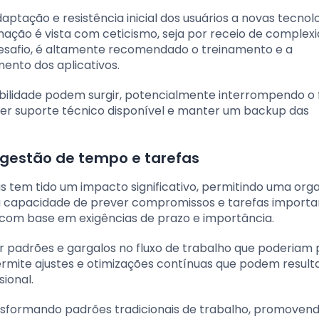
tação e resistência inicial dos usuários a novas tecnolo
mação é vista com ceticismo, seja por receio de complex
desafio, é altamente recomendado o treinamento e a
mento dos aplicativos.
ilidade podem surgir, potencialmente interrompendo o 
l ter suporte técnico disponível e manter um backup das
a gestão de tempo e tarefas
s tem tido um impacto significativo, permitindo uma org
 a capacidade de prever compromissos e tarefas importan
cas com base em exigências de prazo e importância.
 padrões e gargalos no fluxo de trabalho que poderiam 
rmite ajustes e otimizações contínuas que podem result
sional.
 transformando padrões tradicionais de trabalho, promove