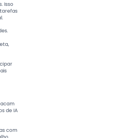
. Isso
tarefas
l.
des.
eta,
ecipar
ais
stacam
os de IA
fas com
lho.