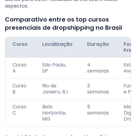
aspectos.
Comparativo entre os top cursos
presenciais de dropshipping no Brasil
Curso
Localização
Duração
Foco
Princ
Curso
São Paulo,
4
Estra
A
SP
semanas
Avan
Curso
Rio de
3
Fund
B
Janeiro, RJ
semanas
e Prá
Curso
Belo
5
Mark
C
Horizonte,
semanas
Digit
MG
Drop