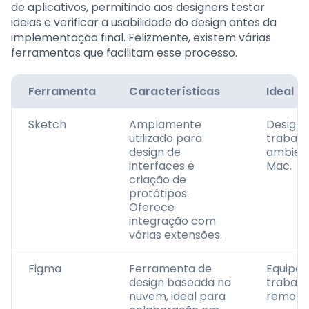
de aplicativos, permitindo aos designers testar
ideias e verificar a usabilidade do design antes da
implementação final. Felizmente, existem várias
ferramentas que facilitam esse processo.
Ferramenta
Características
Ideal p
Sketch
Amplamente
Designe
utilizado para
trabal
design de
ambien
interfaces e
Mac.
criação de
protótipos.
Oferece
integração com
várias extensões.
Figma
Ferramenta de
Equipes
design baseada na
trabal
nuvem, ideal para
remota