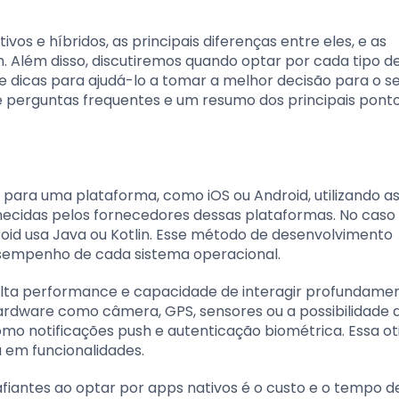
vos e híbridos, as principais diferenças entre eles, e as
Além disso, discutiremos quando optar por cada tipo d
e dicas para ajudá-lo a tomar a melhor decisão para o s
de perguntas frequentes e um resumo dos principais pont
para uma plataforma, como iOS ou Android, utilizando a
cidas pelos fornecedores dessas plataformas. No caso 
droid usa Java ou Kotlin. Esse método de desenvolvimento
esempenho de cada sistema operacional.
a alta performance e capacidade de interagir profundam
a hardware como câmera, GPS, sensores ou a possibilidade 
omo notificações push e autenticação biométrica. Essa o
a em funcionalidades.
iantes ao optar por apps nativos é o custo e o tempo d