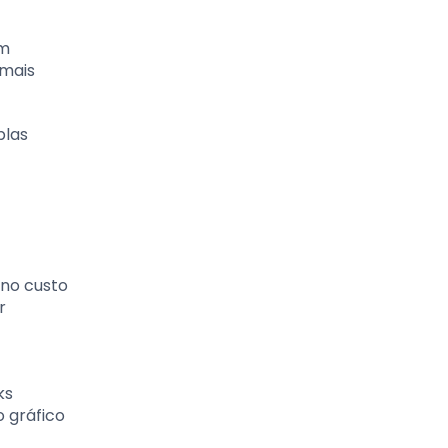
em
 mais
plas
 no custo
r
ks
 gráfico