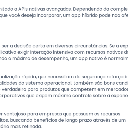
limitado a APIs nativas avançadas. Dependendo da compl
s que você deseja incorporar, um app híbrido pode não of
 ser a decisão certa em diversas circunstâncias. Se a ex
licativo exigir interação intensiva com recursos nativos d
rendo o máximo de desempenho, um app nativo é normal
tualização rápida, que necessitam de segurança reforçada
nalidades do sistema operacional, também são bons cand
te verdadeiro para produtos que competem em mercados
orporativos que exigem máximo controle sobre a experiê
er vantajoso para empresas que possuem os recursos
 altos, buscando benefícios de longo prazo através de um
rio mais refinada.