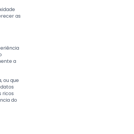
exidade
erecer as
periência
o
mente a
, ou que
idatos
 ricos
ncia do