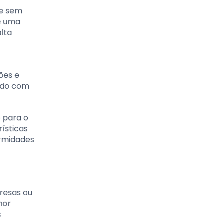
 e sem
de uma
lta
ões e
hado com
 para o
ísticas
ormidades
resas ou
nor
s