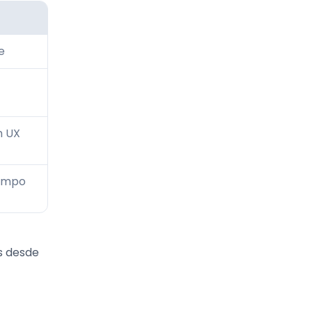
e
m UX
tempo
s desde