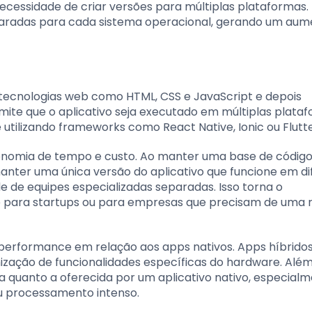
cessidade de criar versões para múltiplas plataformas. 
paradas para cada sistema operacional, gerando um aum
tecnologias web como HTML, CSS e JavaScript e depois
mite que o aplicativo seja executado em múltiplas plata
ilizando frameworks como React Native, Ionic ou Flutte
conomia de tempo e custo. Ao manter uma base de códig
nter uma única versão do aplicativo que funcione em di
e de equipes especializadas separadas. Isso torna o
 para startups ou para empresas que precisam de uma 
 performance em relação aos apps nativos. Apps híbrid
zação de funcionalidades específicas do hardware. Além 
ta quanto a oferecida por um aplicativo nativo, especia
u processamento intenso.