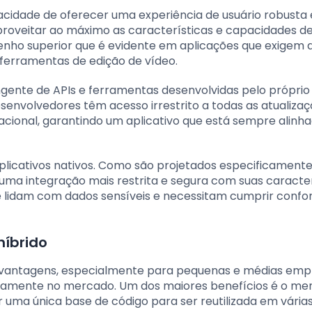
acidade de oferecer uma experiência de usuário robusta
a aproveitar ao máximo as características e capacidades 
nho superior que é evidente em aplicações que exigem a
erramentas de edição de vídeo.
gente de APIs e ferramentas desenvolvidas pelo próprio
esenvolvedores têm acesso irrestrito a todas as atualizaç
acional, garantindo um aplicativo que está sempre alin
plicativos nativos. Como são projetados especificamente
uma integração mais restrita e segura com suas caracter
ue lidam com dados sensíveis e necessitam cumprir conf
íbrido
 vantagens, especialmente para pequenas e médias emp
idamente no mercado. Um dos maiores benefícios é o me
 uma única base de código para ser reutilizada em vária