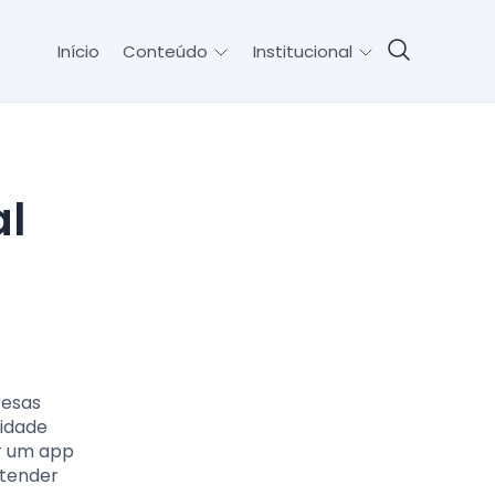
Início
Conteúdo
Institucional
resas
ridade
r um app
ntender