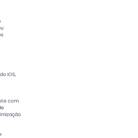
e
eu
os
s
do iOS,
ente com
de
timização
e