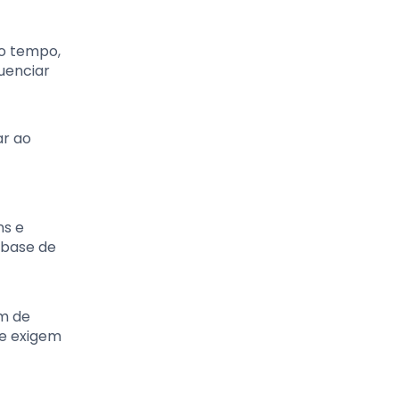
mo tempo,
luenciar
ar ao
ns e
 base de
am de
e exigem