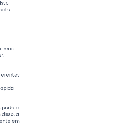
Isso
ento
formas
r.
o
ferentes
rápida
os podem
disso, a
lmente em