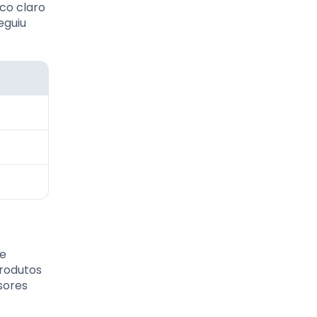
co claro
eguiu
de
produtos
sores