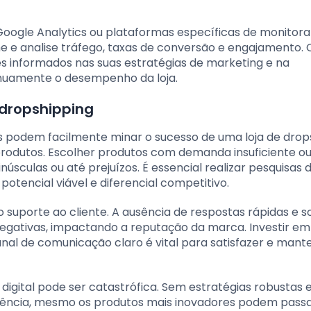
Google Analytics ou plataformas específicas de monito
 e analise tráfego, taxas de conversão e engajamento.
stes informados nas suas estratégias de marketing e na
nuamente o desempenho da loja.
 dropshipping
podem facilmente minar o sucesso de uma loja de drops
rodutos. Escolher produtos com demanda insuficiente ou
sculas ou até prejuízos. É essencial realizar pesquisas 
otencial viável e diferencial competitivo.
do suporte ao cliente. A ausência de respostas rápidas e s
 negativas, impactando a reputação da marca. Investir em
nal de comunicação claro é vital para satisfazer e mant
digital pode ser catastrófica. Sem estratégias robustas 
ência, mesmo os produtos mais inovadores podem pass