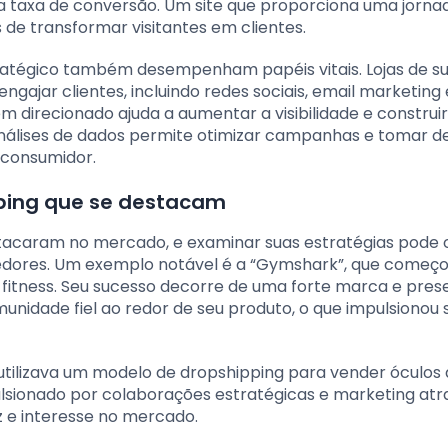
 taxa de conversão. Um site que proporciona uma jorna
de transformar visitantes em clientes.
tratégico também desempenham papéis vitais. Lojas de s
ngajar clientes, incluindo redes sociais, email marketing 
direcionado ajuda a aumentar a visibilidade e construir
 análises de dados permite otimizar campanhas e tomar d
consumidor.
pping que se destacam
estacaram no mercado, e examinar suas estratégias pode 
edores. Um exemplo notável é a “Gymshark”, que começ
fitness. Seu sucesso decorre de uma forte marca e pres
unidade fiel ao redor de seu produto, o que impulsionou 
utilizava um modelo de dropshipping para vender óculos 
ulsionado por colaborações estratégicas e marketing atr
zz e interesse no mercado.