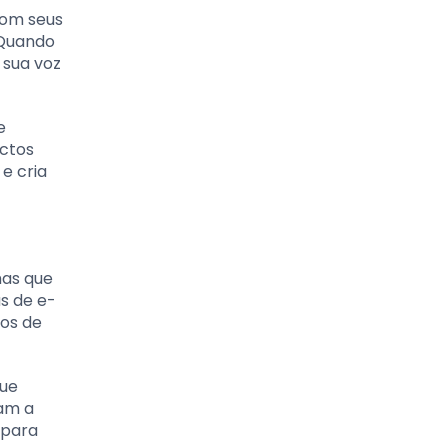
com seus
 Quando
 sua voz
e
ectos
e cria
mas que
s de e-
os de
que
dam a
 para