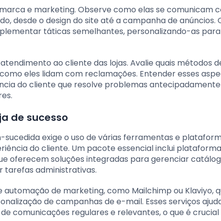
e marca e marketing. Observe como elas se comunicam 
 tudo, desde o design do site até a campanha de anúncios.
mplementar táticas semelhantes, personalizando-as para
 atendimento ao cliente das lojas. Avalie quais métodos d
o e como eles lidam com reclamações. Entender esses asp
ência do cliente que resolve problemas antecipadamente 
es.
ja de sucesso
m-sucedida exige o uso de várias ferramentas e platafor
iência do cliente. Um pacote essencial inclui plataforma
oferecem soluções integradas para gerenciar catálog
tarefas administrativas.
e automação de marketing, como Mailchimp ou Klaviyo, 
sonalização de campanhas de e-mail. Esses serviços aju
de comunicações regulares e relevantes, o que é crucial