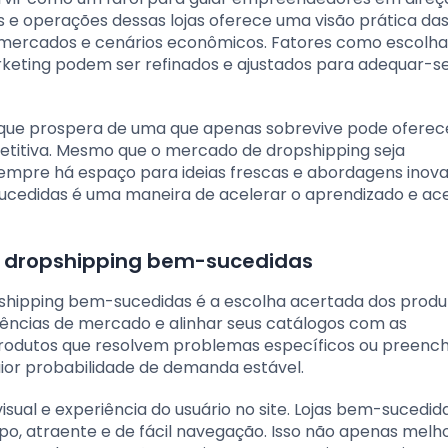
s e operações dessas lojas oferece uma visão prática da
 mercados e cenários econômicos. Fatores como escolha
rketing podem ser refinados e ajustados para adequar-s
a que prospera de uma que apenas sobrevive pode oferec
etitiva. Mesmo que o mercado de dropshipping seja
mpre há espaço para ideias frescas e abordagens inova
sucedidas é uma maneira de acelerar o aprendizado e ac
e dropshipping bem-sucedidas
shipping bem-sucedidas é a escolha acertada dos produt
ncias de mercado e alinhar seus catálogos com as
. Produtos que resolvem problemas específicos ou preen
r probabilidade de demanda estável.
isual e experiência do usuário no site. Lojas bem-sucedid
o, atraente e de fácil navegação. Isso não apenas melh