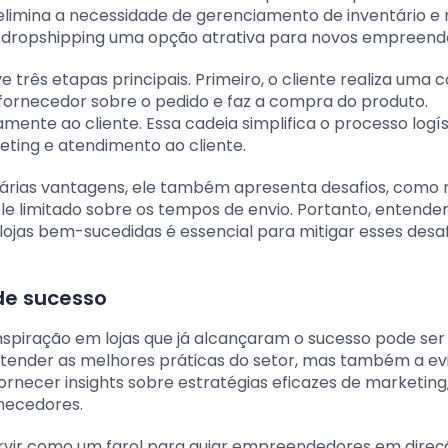
elimina a necessidade de gerenciamento de inventário e 
o o dropshipping uma opção atrativa para novos empreend
três etapas principais. Primeiro, o cliente realiza uma
 o fornecedor sobre o pedido e faz a compra do produto.
mente ao cliente. Essa cadeia simplifica o processo logís
ting e atendimento ao cliente.
várias vantagens, ele também apresenta desafios, como
e limitado sobre os tempos de envio. Portanto, entender
jas bem-sucedidas é essencial para mitigar esses desaf
de sucesso
inspiração em lojas que já alcançaram o sucesso pode se
entender as melhores práticas do setor, mas também a ev
rnecer insights sobre estratégias eficazes de marketing
necedores.
ervir como um farol para guiar empreendedores em direç