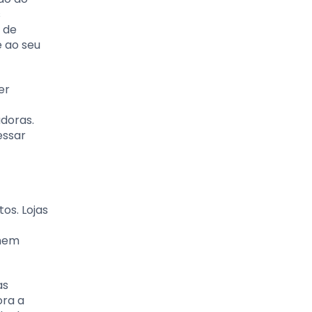
s
 de
e ao seu
er
doras.
essar
os. Lojas
chem
as
ora a