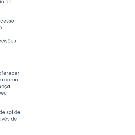
da de
ucesso
e
ecisões
oferecer
ou como
ença
seu
de sol de
avés de