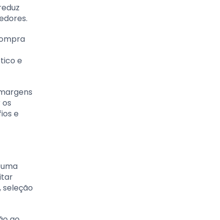
reduz
edores.
 compra
tico e
 margens
 os
ios e
r uma
itar
, seleção
ão ao