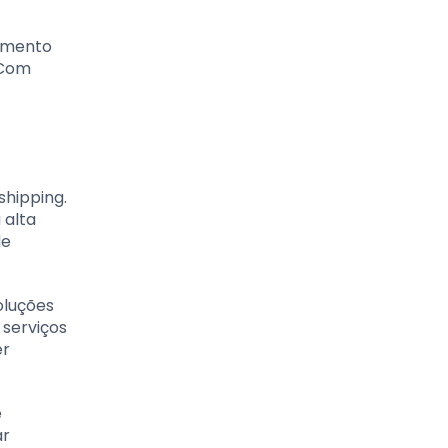
ramento
 Com
hipping.
 alta
de
oluções
 serviços
er
e
ar