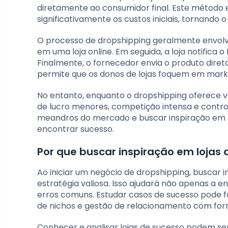
diretamente ao consumidor final. Este método 
significativamente os custos iniciais, tornand
O processo de dropshipping geralmente envolve 
em uma loja online. Em seguida, a loja notifica
Finalmente, o fornecedor envia o produto direta
permite que os donos de lojas foquem em marke
No entanto, enquanto o dropshipping oferece 
de lucro menores, competição intensa e control
meandros do mercado e buscar inspiração em lo
encontrar sucesso.
Por que buscar inspiração em lojas 
Ao iniciar um negócio de dropshipping, buscar 
estratégia valiosa. Isso ajudará não apenas a 
erros comuns. Estudar casos de sucesso pode fo
de nichos e gestão de relacionamento com for
Conhecer e analisar lojas de sucesso podem s