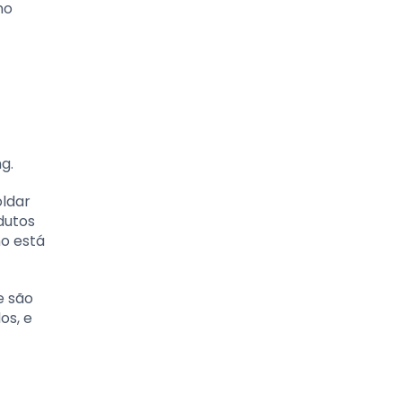
no
g.
oldar
dutos
ho está
e são
os, e