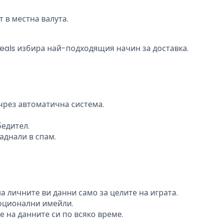
 в местна валута.
Deals избира най-подходящия начин за доставка.
чрез автоматична система.
бедител.
аднали в спам.
на личните ви данни само за целите на играта.
оционални имейли.
 на данните си по всяко време.