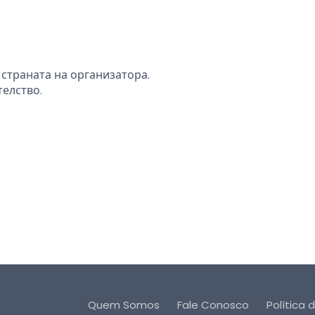
 страната на организатора.
телство.
Quem Somos
Fale Conosco
Política 