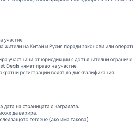
а участие.
 на жители на Китай и Русия поради законови или опера
цира участници от юрисдикции с допълнителни ограниче
t Deals нямат право на участие.
гократни регистрации водят до дисквалификация.
 дата на страницата с наградата.
може да варира.
 следващото теглене (ако има такова).