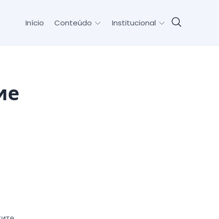
Início
Conteúdo
Institucional
ие
и
тите