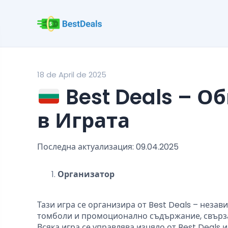
18 de April de 2025
Best Deals – О
в Играта
Последна актуализация: 09.04.2025
Организатор
Тази игра се организира от Best Deals – неза
томболи и промоционално съдържание, свърза
Всяка игра се управлява изцяло от Best Deals