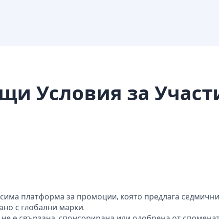
бщи Условия за Участ
висима платформа за промоции, която предлага седмичн
но с глобални марки.
 и не е свързана, спонсорирана или одобрена от спомена