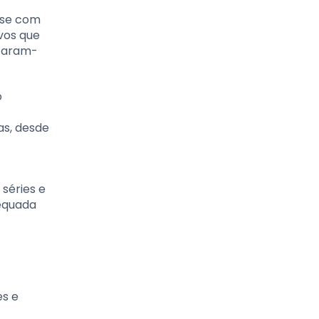
-se com
ivos que
ptaram-
o
as, desde
 séries e
dequada
es e