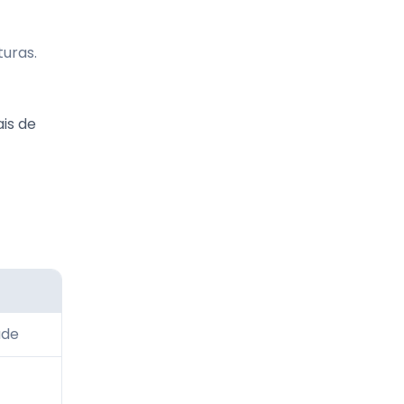
turas.
is de
ade