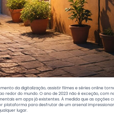
nto da digitalização, assistir filmes e séries online tor
ao redor do mundo. O ano de 2023 não é exceção, com n
mentais em apps já existentes. À medida que as opções 
 plataforma para desfrutar de um arsenal impressiona
alquer lugar.