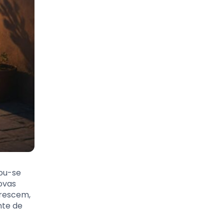
nou-se
ovas
crescem,
nte de