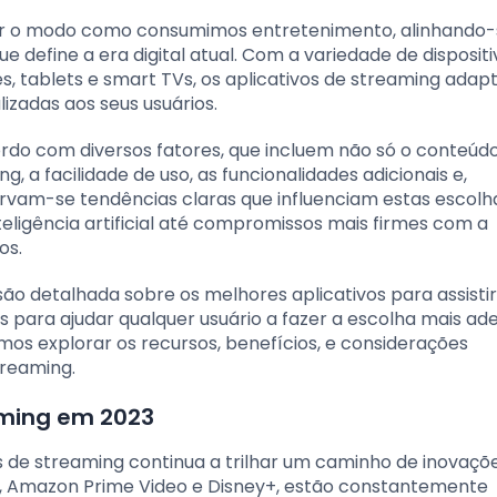
ar o modo como consumimos entretenimento, alinhando
 define a era digital atual. Com a variedade de disposit
, tablets e smart TVs, os aplicativos de streaming ada
izadas aos seus usuários.
cordo com diversos fatores, que incluem não só o conteúd
 a facilidade de uso, as funcionalidades adicionais e,
ervam-se tendências claras que influenciam estas escolh
igência artificial até compromissos mais firmes com a
os.
ão detalhada sobre os melhores aplicativos para assistir
s para ajudar qualquer usuário a fazer a escolha mais a
os explorar os recursos, benefícios, e considerações
treaming.
aming em 2023
s de streaming continua a trilhar um caminho de inovaçõ
lix, Amazon Prime Video e Disney+, estão constantemente