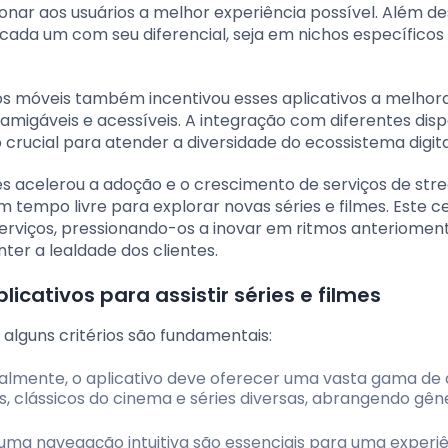
nar aos usuários a melhor experiência possível. Além de
 cada um com seu diferencial, seja em nichos específicos
s móveis também incentivou esses aplicativos a melhora
amigáveis e acessíveis. A integração com diferentes disp
ucial para atender a diversidade do ecossistema digital
es acelerou a adoção e o crescimento de serviços de str
tempo livre para explorar novas séries e filmes. Este c
rviços, pressionando-os a inovar em ritmos anteriomen
ter a lealdade dos clientes.
icativos para assistir séries e filmes
 alguns critérios são fundamentais:
ealmente, o aplicativo deve oferecer uma vasta gama de
, clássicos do cinema e séries diversas, abrangendo gên
 uma navegação intuitiva são essenciais para uma experi