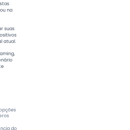
stas
 ou na
r suas
ositivos
 atual.
eaming,
enário
te
 opções
eros
ência do