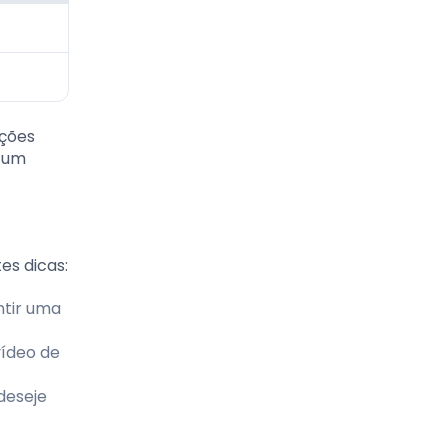
pções
 um
es dicas:
ntir uma
vídeo de
 deseje