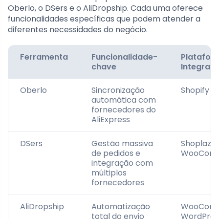
Oberlo, o DSers e o AliDropship. Cada uma oferece
funcionalidades específicas que podem atender a
diferentes necessidades do negócio.
Ferramenta
Funcionalidade-
Platafor
chave
Integrad
Oberlo
Sincronização
Shopify
automática com
fornecedores do
AliExpress
DSers
Gestão massiva
Shoplazza
de pedidos e
WooCom
integração com
múltiplos
fornecedores
AliDropship
Automatização
WooComm
total do envio
WordPres