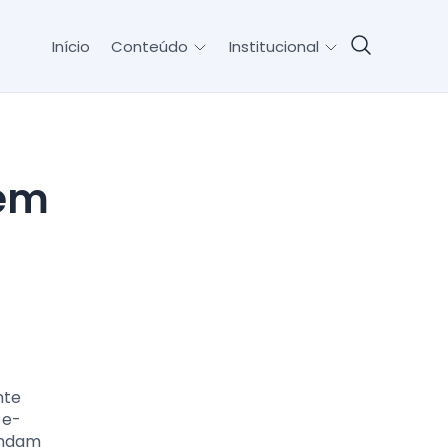
Início
Conteúdo
Institucional
nte
 e-
endam