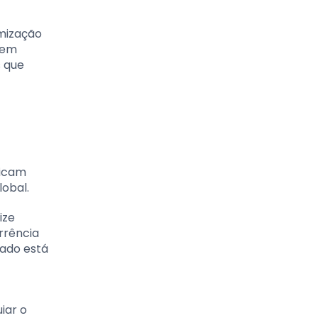
imização
 em
s que
licam
obal.
ize
rrência
cado está
iar o