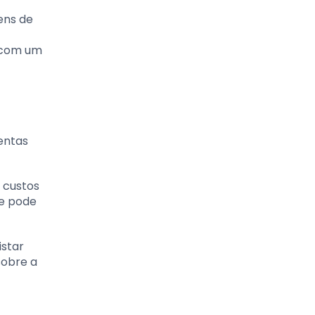
ens de
r com um
entas
s custos
ue pode
istar
sobre a