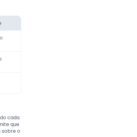
o
ão
a
ado cada
mite que
s sobre o