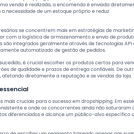
uma venda é realizada, a encomenda é enviada diretame
na a necessidade de um estoque próprio e reduz
esários se concentrem mais em estratégias de marketi
par com a logística de armazenamento e envio de produto
são integrados geralmente através de tecnologias API 
icamente automatizado de gestão de pedidos.
ucedido, é crucial escolher os produtos certos para ven
es de qualidade e prazos de entrega confiáveis. De out
 afetando diretamente a reputação e as vendas da loja.
 essencial
s mais cruciais para o sucesso em dropshipping. Em essê
onsistente e onde os concorrentes ainda não saturaram 
tos diferenciados e alcance um público-alvo específico 
rro de escolher um segmento baseado apenas nas suas