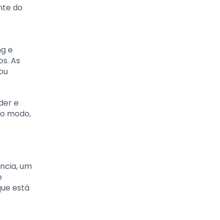
nte do
ng e
s. As
ou
der e
ro modo,
ncia, um
o
que está