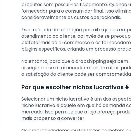
produtos sem possuí-los fisicamente. Quando 
fornecedor para o consumidor final. Isso elimi
consideravelmente os custos operacionais.
Esse método de operação permite que os empr
atendimento ao cliente, ao invés de se preocu
plataformas de e-commerce e os fornecedores 
plugins específicos, criando um processo prat
No entanto, para que o dropshipping seja bem-s
assegurar que o fornecedor mantêm altos padrõ
a satisfação do cliente pode ser comprometida,
Por que escolher nichos lucrativos é
Selecionar um nicho lucrativo é um dos aspecto
nicho lucrativo é aquele em que há demanda c
mercado. Isso permite que a loja ofereça produ
mais propenso a converter.
Os empreendedores muitas vezes cometem o e