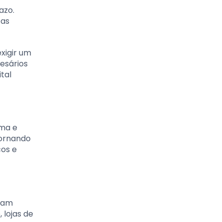
azo.
 as
xigir um
esários
tal
rma e
tornando
cos e
eçam
 lojas de