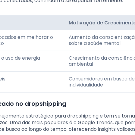
ça conectados, continuam a se expandir fortemente.
Motivação de Cresciment
focados em melhorar o
Aumento da conscientizaç
co
sobre a saúde mental
o uso de energia
Crescimento da consciênci
ambiental
eis
Consumidores em busca de
individualidade
cado no dropshipping
anejamento estratégico para dropshipping e tem se torn
azes. Uma das mais populares é o Google Trends, que per
e busca ao longo do tempo, oferecendo insights valioso