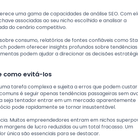
ferece uma gama de capacidades de análise SEO. Com el
have associadas ao seu nicho escolhido e analisar a
da do cenário competitivo.
obre consumo, relatórios de fontes confiáveis como Stat
tch podem oferecer insights profundos sobre tendências
entas podem ajudar a direcionar as decisões estratégi
e como evitá-los
uma tarefa complexa e sujeita a erros que podem custar
omuns é seguir apenas tendências passageiras sem aval
ora seja tentador entrar em um mercado aparentemente
ócio pode rapidamente se tornar insustentável.
ência. Muitos empreendedores entram em nichos superp
m margens de lucro reduzidas ou um total fracasso. Um
r única são essenciais para se destacar.