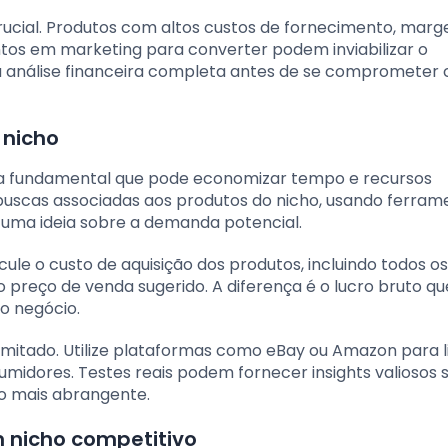
 crucial. Produtos com altos custos de fornecimento, marg
ntos em marketing para converter podem inviabilizar o
a análise financeira completa antes de se compromete
 nicho
apa fundamental que pode economizar tempo e recursos
 buscas associadas aos produtos do nicho, usando ferram
 uma ideia sobre a demanda potencial.
cule o custo de aquisição dos produtos, incluindo todos o
o preço de venda sugerido. A diferença é o lucro bruto q
 o negócio.
limitado. Utilize plataformas como eBay ou Amazon para l
midores. Testes reais podem fornecer insights valiosos 
o mais abrangente.
 nicho competitivo