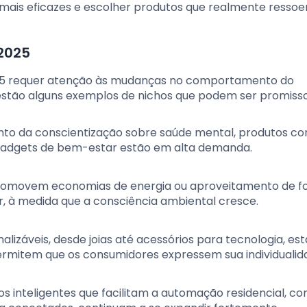
ais eficazes e escolher produtos que realmente ress
 2025
 2025 requer atenção às mudanças no comportamento do
estão alguns exemplos de nichos que podem ser promisso
o da conscientização sobre saúde mental, produtos com
 gadgets de bem-estar estão em alta demanda.
romovem economias de energia ou aproveitamento de f
r, à medida que a consciência ambiental cresce.
alizáveis, desde joias até acessórios para tecnologia, es
ermitem que os consumidores expressem sua individualid
os inteligentes que facilitam a automação residencial, c