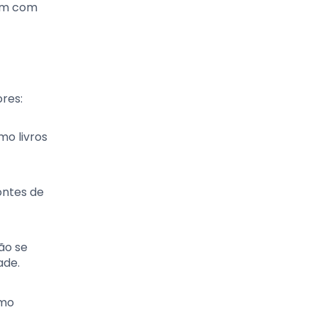
oem com
res:
o livros
ontes de
tão se
ade.
omo