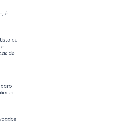
e, é
ista ou
 e
cas de
 caro
iar a
ovoados