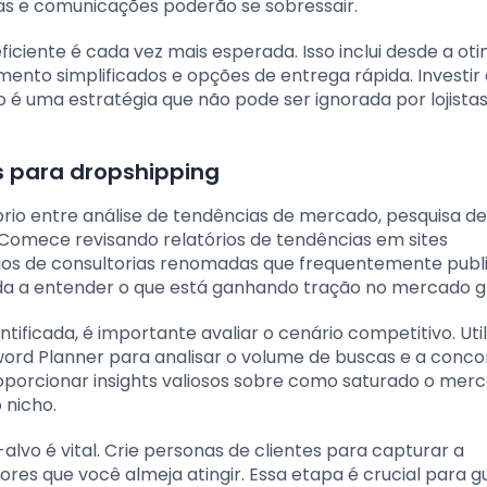
as e comunicações poderão se sobressair.
iciente é cada vez mais esperada. Isso inclui desde a ot
ento simplificados e opções de entrega rápida. Investir
o é uma estratégia que não pode ser ignorada por lojista
s para dropshipping
íbrio entre análise de tendências de mercado, pesquisa de
Comece revisando relatórios de tendências em sites
órios de consultorias renomadas que frequentemente pub
a a entender o que está ganhando tração no mercado gl
tificada, é importante avaliar o cenário competitivo. Util
rd Planner para analisar o volume de buscas e a conco
oporcionar insights valiosos sobre como saturado o mer
 nicho.
lvo é vital. Crie personas de clientes para capturar a
res que você almeja atingir. Essa etapa é crucial para gu