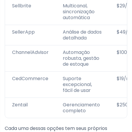
Sellbrite
Multicanal,
$29/m
sincronização
automática
SellerApp
Análise de dados
$49/m
detalhada
ChannelAdvisor
Automação
$100/
robusta, gestão
de estoque
CedCommerce
Suporte
$19/m
excepcional,
fácil de usar
Zentail
Gerenciamento
$250/
completo
Cada uma dessas opções tem seus próprios