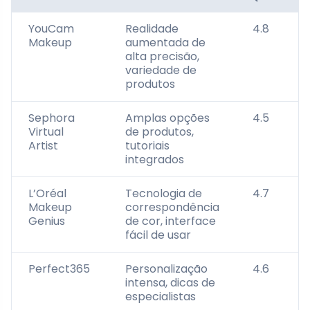
YouCam
Realidade
4.8
Makeup
aumentada de
alta precisão,
variedade de
produtos
Sephora
Amplas opções
4.5
Virtual
de produtos,
Artist
tutoriais
integrados
L’Oréal
Tecnologia de
4.7
Makeup
correspondência
Genius
de cor, interface
fácil de usar
Perfect365
Personalização
4.6
intensa, dicas de
especialistas